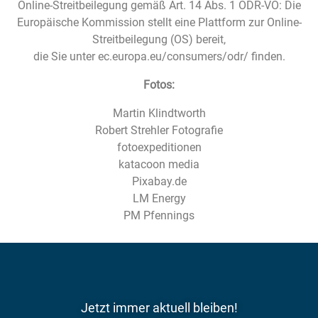
Online-Streitbeilegung gemäß Art. 14 Abs. 1 ODR-VO: Die
Europäische Kommission stellt eine Plattform zur Online-
Streitbeilegung (OS) bereit,
die Sie unter ec.europa.eu/consumers/odr/ finden.
Fotos:
Martin Klindtworth
Robert Strehler Fotografie
fotoexpeditionen
katacoon media
Pixabay.de
LM Energy
PM Pfennings
Jetzt immer aktuell bleiben!